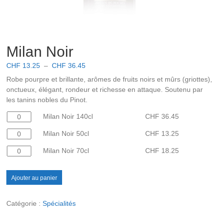
Milan Noir
Plage
CHF
13.25
–
CHF
36.45
de
Robe pourpre et brillante, arômes de fruits noirs et mûrs (griottes),
prix :
onctueux, élégant, rondeur et richesse en attaque. Soutenu par
CHF 13.25
les tanins nobles du Pinot.
à
quantité
Milan Noir 140cl
CHF 36.45
CHF
36.45
de
quantité
Milan Noir 50cl
CHF
13.25
Milan
de
Noir
quantité
Milan Noir 70cl
CHF
18.25
Milan
140cl
de
Noir
Milan
50cl
Ajouter au panier
Noir
70cl
Catégorie :
Spécialités