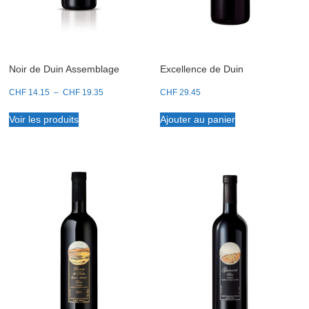
Noir de Duin Assemblage
Excellence de Duin
Plage
CHF
14.15
–
CHF
19.35
CHF
29.45
de
prix :
Voir les produits
Ajouter au panier
CHF 14.15
à
CHF 19.35