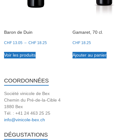
Baron de Duin
Gamaret, 70 cl.
Plage
CHF
13.05
–
CHF
18.25
CHF
18.25
de
prix :
Voir les produits
Ajouter au panier
CHF 13.05
à
CHF 18.25
COORDONNÉES
Société vinicole de Bex
Chemin du Pré-de-la-Cible 4
1880 Bex
Tél. : +41 24 463 25 25
info@vinicole-bex.ch
DÉGUSTATIONS