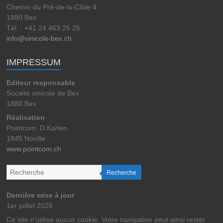
Chemin du Pré-de-la-Cible 4
1880 Bex
Tél. : +41 24 463 25 25
info@vinicole-bex.ch
IMPRESSUM
Editeur responsable
Société vinicole de Bex
1880 Bex
Réalisation
Pointcom, D.Karlen
1845 Noville
www.pointcom.ch
Recherche
Dernière mise à jour
1er juillet 2026
Ce site n’utilise aucun cookie. Votre navigation peut ainsi rester