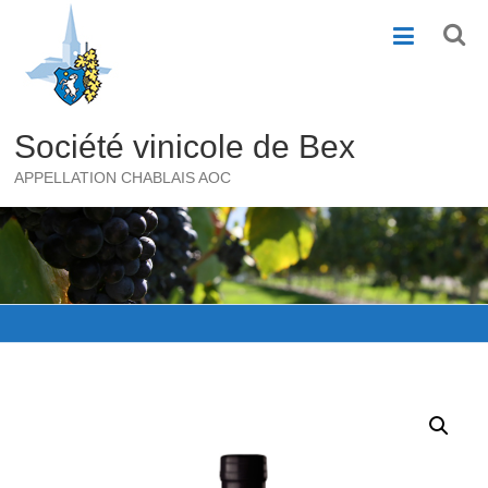
Skip
to
content
Société vinicole de Bex
APPELLATION CHABLAIS AOC