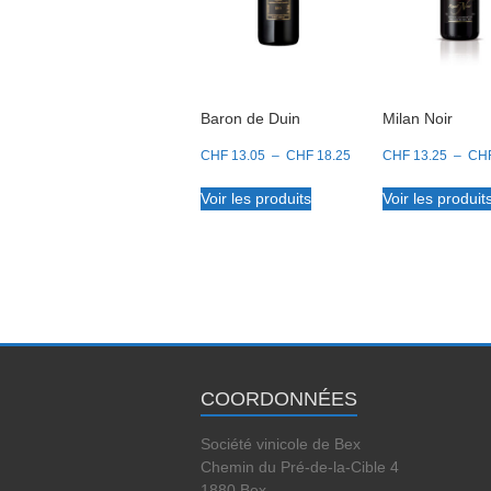
Baron de Duin
Milan Noir
Plage
CHF
13.05
–
CHF
18.25
CHF
13.25
–
CH
de
prix :
Voir les produits
Voir les produit
CHF 13.05
à
CHF 18.25
COORDONNÉES
Société vinicole de Bex
Chemin du Pré-de-la-Cible 4
1880 Bex