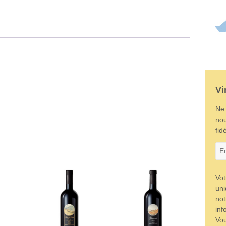
Vi
Ne 
nou
fid
Vot
uni
not
inf
Vou