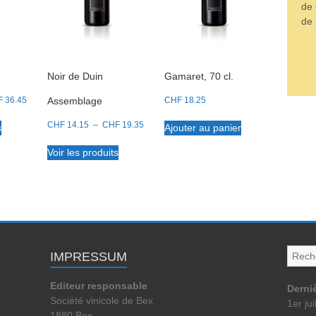
de
de 
Noir de Duin
Gamaret, 70 cl.
Plage
F
36.45
Assemblage
CHF
18.25
de
Plage
prix :
CHF
14.15
–
CHF
19.35
s
Ajouter au panier
de
CHF 13.25
prix :
à
Voir les produits
CHF 14.15
CHF 36.45
à
CHF 19.35
IMPRESSUM
Editeur responsable
Derniè
Société vinicole de Bex
1er jui
1880 Bex