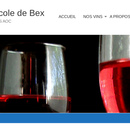
icole de Bex
ACCUEIL
NOS VINS
A PROPO
S AOC