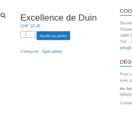
COO
Excellence de Duin
Sociét
CHF
29.45
Chemin
quantité
1880 
Ajouter au panier
de
Tél. :
Excellence
info@v
Catégorie :
Spécialités
de
Duin
DÉG
Pour u
avec p
du lu
09h00
Contac