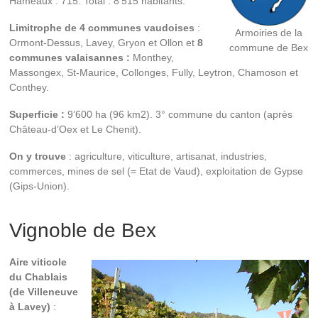
Hameaux : 715. Total : 8’515 habitants.
Limitrophe de 4 communes vaudoises
:
Armoiries de la
Ormont-Dessus, Lavey, Gryon et Ollon et
8
commune de Bex
communes valaisannes :
Monthey,
Massongex, St-Maurice, Collonges, Fully, Leytron, Chamoson et
Conthey.
Superficie :
9’600 ha (96 km2). 3° commune du canton (après
Château-d’Oex et Le Chenit).
On y trouve
: agriculture, viticulture, artisanat, industries,
commerces, mines de sel (= Etat de Vaud), exploitation de Gypse
(Gips-Union).
Vignoble de Bex
Aire viticole
du Chablais
(de Villeneuve
à Lavey)
: