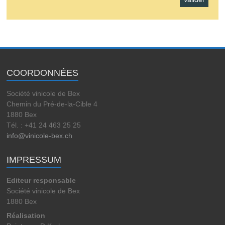
COORDONNÉES
Société vinicole de Bex
Chemin du Pré-de-la-Cible 4
1880 Bex
Tél. : +41 24 463 25 25
info@vinicole-bex.ch
IMPRESSUM
Editeur responsable
Société vinicole de Bex
1880 Bex
Réalisation