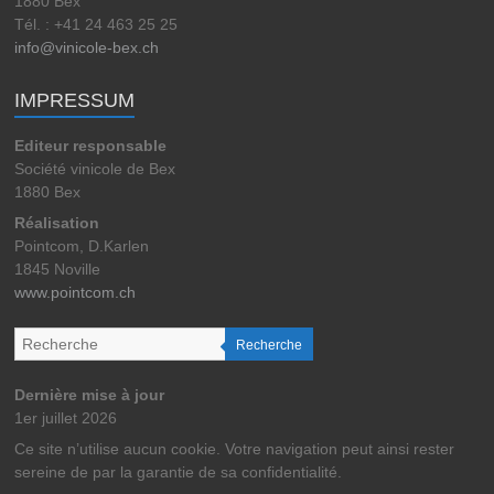
1880 Bex
Tél. : +41 24 463 25 25
info@vinicole-bex.ch
IMPRESSUM
Editeur responsable
Société vinicole de Bex
1880 Bex
Réalisation
Pointcom, D.Karlen
1845 Noville
www.pointcom.ch
Recherche
Dernière mise à jour
1er juillet 2026
Ce site n’utilise aucun cookie. Votre navigation peut ainsi rester
sereine de par la garantie de sa confidentialité.