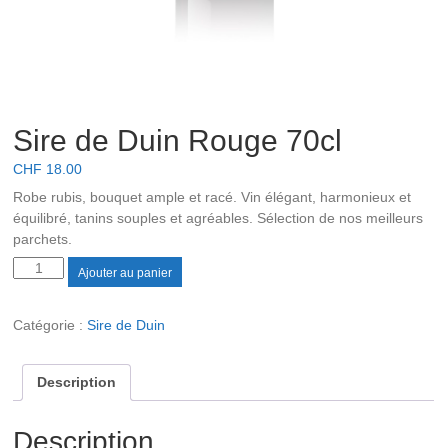
Sire de Duin Rouge 70cl
CHF
18.00
Robe rubis, bouquet ample et racé. Vin élégant, harmonieux et
équilibré, tanins souples et agréables. Sélection de nos meilleurs
parchets.
quantité
Ajouter au panier
de
Sire
Catégorie :
Sire de Duin
de
Duin
Rouge
Description
70cl
Description