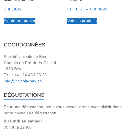
Plage
CHF
18.25
CHF
13.25
–
CHF
36.45
de
prix :
Ajouter au panier
Voir les produits
CHF 13.25
à
CHF 36.45
COORDONNÉES
Société vinicole de Bex
Chemin du Pré-de-la-Cible 4
1880 Bex
Tél. : +41 24 463 25 25
info@vinicole-bex.ch
DÉGUSTATIONS
Pour une dégustation, nous vous accueillerons avec plaisir dans
notre caveau de dégustation :
du lundi au samedi
09h00 à 12h00