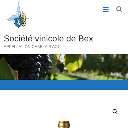
Skip
to
content
Société vinicole de Bex
APPELLATION CHABLAIS AOC