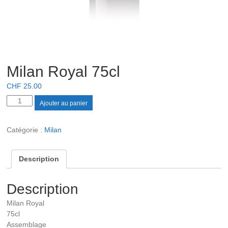
Milan Royal 75cl
CHF
25.00
quantité
Ajouter au panier
de
Milan
Catégorie :
Milan
Royal
75cl
Description
Description
Milan Royal
75cl
Assemblage