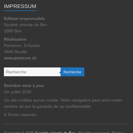
IMPRESSUM
Editeur responsable
Société vinicole de Bex
1880 Bex
Réalisation
Pointcom, D.Karlen
1845 Noville
www.pointcom.ch
Recherche
Dernière mise à jour
1er juillet 2026
Ce site n’utilise aucun cookie. Votre navigation peut ainsi rester
sereine de par la garantie de sa confidentialité.
© Droits réservés